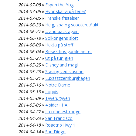
2014-07-08
»
Espen the Yogi
2014-07-06
»
Hvor skal vi på ferie?
2014-07-05
»
Franske fristelser
2014-06-30
»
Helg, spa og scooterutflukt
2014-06-27
»
... and back again
2014-06-18
»
Solkongens slott
2014-06-09
»
Hekta på stoff
2014-06-04
»
Besøk hos gamle helter
2014-05-27
»
Ut på tur igjen
2014-05-25
»
Disneyland magi
2014-05-23
»
Sløsing ved slusene
2014-05-21
»
Luxzzzzzemburghagen
2014-05-16
»
Notre Dame
2014-05-13
»
Loppis
2014-05-09
»
Tyven, tyven
2014-05-06
»
4 sider i HA
2014-04-27
»
La robe est rouge
2014-04-23
»
San Francisco
2014-04-18
»
Roadtrip Hwy 1
2014-04-14
»
San Diego