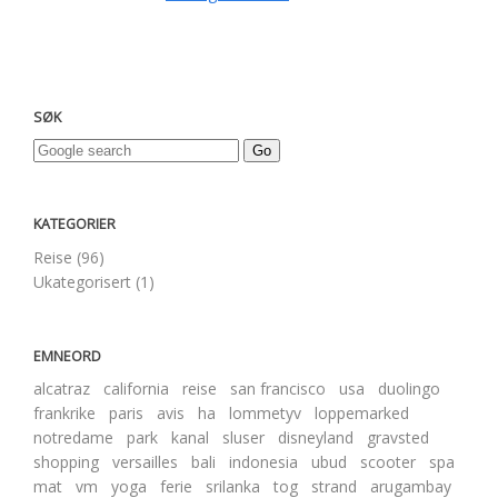
SØK
KATEGORIER
Reise (96)
Ukategorisert (1)
EMNEORD
alcatraz
california
reise
san francisco
usa
duolingo
frankrike
paris
avis
ha
lommetyv
loppemarked
notredame
park
kanal
sluser
disneyland
gravsted
shopping
versailles
bali
indonesia
ubud
scooter
spa
mat
vm
yoga
ferie
srilanka
tog
strand
arugambay