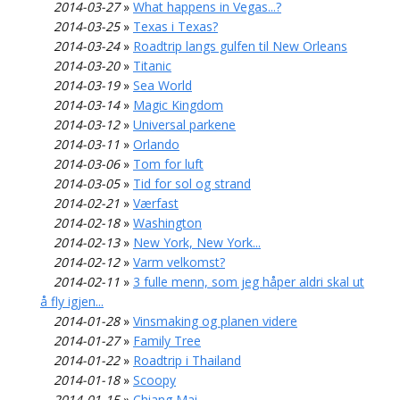
2014-03-27
»
What happens in Vegas...?
2014-03-25
»
Texas i Texas?
2014-03-24
»
Roadtrip langs gulfen til New Orleans
2014-03-20
»
Titanic
2014-03-19
»
Sea World
2014-03-14
»
Magic Kingdom
2014-03-12
»
Universal parkene
2014-03-11
»
Orlando
2014-03-06
»
Tom for luft
2014-03-05
»
Tid for sol og strand
2014-02-21
»
Værfast
2014-02-18
»
Washington
2014-02-13
»
New York, New York...
2014-02-12
»
Varm velkomst?
2014-02-11
»
3 fulle menn, som jeg håper aldri skal ut
å fly igjen...
2014-01-28
»
Vinsmaking og planen videre
2014-01-27
»
Family Tree
2014-01-22
»
Roadtrip i Thailand
2014-01-18
»
Scoopy
2014-01-15
»
Chiang Mai