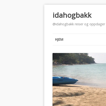
idahogbakk
@idahogbakk reiser og oppdager v
HJEM