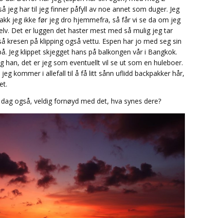
 jeg har til jeg finner påfyll av noe annet som duger. Jeg
rakk jeg ikke før jeg dro hjemmefra, så får vi se da om jeg
 selv. Det er luggen det haster mest med så mulig jeg tar
 så kresen på klipping også vettu. Espen har jo med seg sin
på. Jeg klippet skjegget hans på balkongen vår i Bangkok.
g han, det er jeg som eventuellt vil se ut som en huleboer.
jeg kommer i allefall til å få litt sånn uflidd backpakker hår,
et.
i dag også, veldig fornøyd med det, hva synes dere?