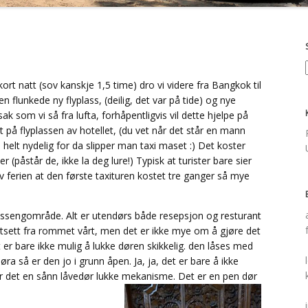
 kort natt (sov kanskje 1,5 time) dro vi videre fra Bangkok til
en flunkede ny flyplass, (deilig, det var på tide) og nye
sak som vi så fra lufta, forhåpentligvis vil dette hjelpe på
et på flyplassen av hotellet, (du vet når det står en mann
o helt nydelig for da slipper man taxi maset :) Det koster
r (påstår de, ikke la deg lure!) Typisk at turister bare sier
av ferien at den første taxituren kostet tre ganger så mye
bassengområde. Alt er utendørs både resepsjon og resturant
rtsett fra rommet vårt, men det er ikke mye om å gjøre det
et er bare ikke mulig å lukke døren skikkelig. den låses med
døra så er den jo i grunn åpen. Ja, ja, det er bare å ikke
er det en sånn låvedør lukke mekanisme. Det er en pen dør