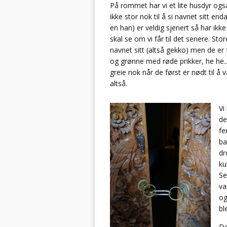
På rommet har vi et lite husdyr også
ikke stor nok til å si navnet sitt end
en han) er veldig sjenert så har ikke
skal se om vi får til det senere. Sto
navnet sitt (altså gekko) men de er fø
og grønne med røde prikker, he he..
greie nok når de først er nødt til 
altså.
Vi
de
fe
ba
dr
ku
Se
va
og
bl
De