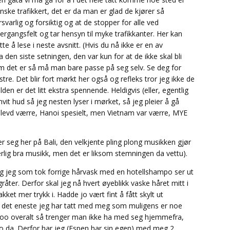
nske trafikkert, det er da man er glad de kjører så
rsvarlig og forsiktig og at de stopper for alle ved
ergangsfelt og tar hensyn til myke trafikkanter. Her kan
e å lese i neste avsnitt. (Hvis du nå ikke er en av
den siste setningen, den var kun for at de ikke skal bli
 som det er så må man bare passe på seg selv. Se deg for
re. Det blir fort mørkt her også og refleks tror jeg ikke de
en er det litt ekstra spennende. Heldigvis (eller, egentlig
vit hud så jeg nesten lyser i mørket, så jeg pleier å gå
opplevd værre, Hanoi spesielt, men Vietnam var værre, MYE
er seg her på Bali, den velkjente pling plong musikken gjør
ærlig bra musikk, men det er liksom stemningen da vettu).
n og jeg som tok forrige hårvask med en hotellshampo ser ut
åter. Derfor skal jeg nå hvert øyeblikk vaske håret mitt i
et mer trykk i. Hadde jo vært fint å fått skylt ut
 det eneste jeg har tatt med meg som muligens er noe
poo overalt så trenger man ikke ha med seg hjemmefra,
oo da. Derfor har jeg (Espen har sin egen) med meg 2