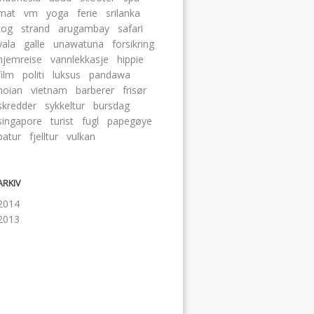
mat
vm
yoga
ferie
srilanka
tog
strand
arugambay
safari
yala
galle
unawatuna
forsikring
hjemreise
vannlekkasje
hippie
film
politi
luksus
pandawa
hoian
vietnam
barberer
frisør
skredder
sykkeltur
bursdag
singapore
turist
fugl
papegøye
batur
fjelltur
vulkan
ARKIV
2014
2013