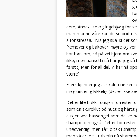
ga
fo
ov
dere, Anne-Lise og Ingebjørg fortsett
mammaene våre kan du se bort i fra 
alfor stressa. Hvis jeg skal si det
fremover og bakover, høyre og venst
har hørt om, så på vei hjem om kveld
ikke, men uansett) så har jo jeg så h
først :) Men for all del, vi har nå 
værre)
Ellers kjenner jeg at skuldrene senk
meg underlig lykkelig (det er ikke s
Det er lite trykk i dusjen forreste
som en skureklut på huet og håret gr
dusjen ved bassenget som det er hakk
shampooen også. Det er for resten
unødvendig, men får jo tak i sham
men så er jeg litt fisefin på shamp