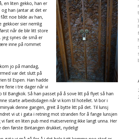
, en liten gekko, han er
a og han (antar at det er
 fått noe bilde av han,
re gekkoer sier nemlig
rst når de blir litt store
. jeg synes de små er
å være inne på rommet
 kom jo på mandag,
rmed var det slutt på
rien til Espen. Han hadde
re ferie i tre dager når vi
o til Bangkok. Så han passet på å sove litt på flyet så han
nne starte arbeidsdagen når vi kom til hotellet. Vi bor i
minyak denne gangen, greit å bytte litt på det. Til lunsj
ndret vi ut i gata i retning mot stranden for å fange lunsjen
 vi fant en liten pub med matservering ikke langt unna. Her
e den første Bintangen drukket, nydelig!
n gata vi må gå for å i det hele tatt komme noe sted er