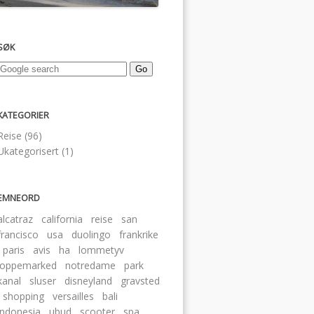
SØK
KATEGORIER
Reise (96)
Ukategorisert (1)
EMNEORD
alcatraz
california
reise
san
francisco
usa
duolingo
frankrike
paris
avis
ha
lommetyv
loppemarked
notredame
park
kanal
sluser
disneyland
gravsted
shopping
versailles
bali
indonesia
ubud
scooter
spa