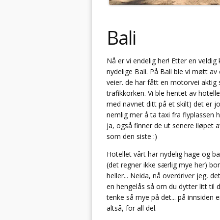
Bali
Nå er vi endelig her! Etter en veldig
nydelige Bali. På Bali ble vi møtt av 
veier. de har fått en motorvei aktig 
trafikkorken. Vi ble hentet av hotell
med navnet ditt på et skilt) det er j
nemlig mer å ta taxi fra flyplassen he
ja, også finner de ut senere iløpet 
som den siste :)
Hotellet vårt har nydelig hage og 
(det regner ikke særlig mye her) bo
heller... Neida, nå overdriver jeg, d
en hengelås så om du dytter litt til 
tenke så mye på det... på innsiden 
altså, for all del.