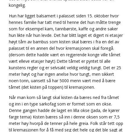
kongelig.
Hun har ligget balsamert i palasset siden 15. oktober hvor
hennes familie har tatt med til henne det hun måtte trenge
som for eksempel kam, tannbørste, kaffe og andre saker
hun likte når hun levde. Det har blitt laget et digert ni etasjer
høyt tårn av bambus som kisten skal bæres i fra en del av
palasset til en annen del hvor kremasjonen skal foregå.
(dersom dette hadde vært en regjerende konge ville tårnet
vært elleve etasjer høyt) Dette tårnet er pyntet til alle
kunstens regler og er selvsakt veldig veldig tungt. Det er 25
meter høyt og har ingen anelse hvor tungt, men sikkert
noen tonn, uansett så har 5000 menn vært med å bære
tårnet (det kisten på toppen) til kremasjonen.
Når man kom så langt skal kisten da bæres ned fra tårnet
og inn i en type sarkofag som er formet som en okse.
Denne gangen hadde de laget en lilla okse (Jada, de kjører
farge tema) Kisten bæres så inn i denne oksen som er 7,5
meter høy hvorpå de tenner på hele greia. Folk står tett opp
til kremasjonen for å få med seg det hele og det ble sagt at