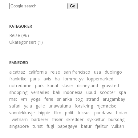
KATEGORIER
Reise (96)
Ukategorisert (1)
EMNEORD
alcatraz
california
reise
san francisco
usa
duolingo
frankrike
paris
avis
ha
lommetyv
loppemarked
notredame
park
kanal
sluser
disneyland
gravsted
shopping
versailles
bali
indonesia
ubud
scooter
spa
mat
vm
yoga
ferie
srilanka
tog
strand
arugambay
safari
yala
galle
unawatuna
forsikring
hjemreise
vannlekkasje
hippie
film
politi
luksus
pandawa
hoian
vietnam
barberer
frisør
skredder
sykkeltur
bursdag
singapore
turist
fugl
papegøye
batur
fjelltur
vulkan