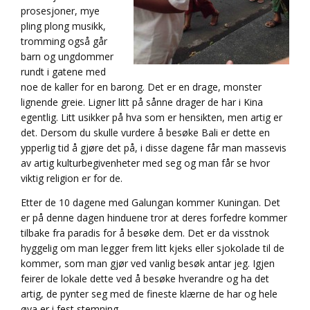
prosesjoner, mye
pling plong musikk,
tromming også går
barn og ungdommer
rundt i gatene med
noe de kaller for en barong. Det er en drage, monster
lignende greie. Ligner litt på sånne drager de har i Kina
egentlig. Litt usikker på hva som er hensikten, men artig er
det. Dersom du skulle vurdere å besøke Bali er dette en
ypperlig tid å gjøre det på, i disse dagene får man massevis
av artig kulturbegivenheter med seg og man får se hvor
viktig religion er for de.
Etter de 10 dagene med Galungan kommer Kuningan. Det
er på denne dagen hinduene tror at deres forfedre kommer
tilbake fra paradis for å besøke dem. Det er da visstnok
hyggelig om man legger frem litt kjeks eller sjokolade til de
kommer, som man gjør ved vanlig besøk antar jeg. Igjen
feirer de lokale dette ved å besøke hverandre og ha det
artig, de pynter seg med de fineste klærne de har og hele
øya er i fest stemning.