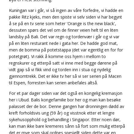
Kuningan var i går, vi så ingen av våre forfedre, vi hadde en
pakke Ritz kjeks, men den spiste vi selv siden vi har begynt
å se på en tv serie som heter 'Orange is the new black',
dessuten spørs det vel om de finner veien helt til en liten
landsby på Bali. Det var regn og tordenvær i går og vi var
på en liten resturant nede i gata her. De hadde god mat,
men de bomma på potetstappa (det var egentlig en for for
potetgrøt). Vi rakk å komme oss hjem i mellom to
regnskurer og etterpå satt vi inne med begge dørene på
vidt gap så vi fikk vind og torden inn i stua og nydelig
gjennomtrekk. Det er ikke tv her så vi ser serien på Macen
til Espen, forresten kan serien anbefales altså.
For et par dager siden var det også en kongelig kremasjon
her i Ubud. Balis kongefamilie bor her og man kan besøke
palasset der de bor. Denne gangen har dronningen dødd av
kreft forholdsvis ung (59 år) og visstnok etter et lengre
sykehusopphold og behandling i Singapor. Etter noen dør,
kan man ikke bare kremeres sånn så fort som mulig etterpå
det er mye som skal ordnes spesiellt siden dette var en