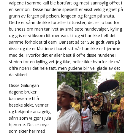
valpene i samme kull ble bortført og mest sannsylig offret i
en sermoni. Disse hundene spesiellt er visst veldig egnet på
grunn av fargen på pelsen, lengden og fargen på snuta.
Dette er sånn de ikke forteller til turister, det er jo bad for
buisness om man tar livet av små søte hundevalper, kylling
og gris er vi liksom litt mer vant til og vi har ikke helt det
samme forholdet til dem. Uansett så tar Sue godt vare på
disse og de er låst inne i buret sitt når hun ikke er hjemme
med de. Hvorfor det er aller best å offre disse hundene i
steden for en kylling vet jeg ikke, heller ikke hvorfor de må
offre noen i det hele tatt, men gudene blir vel glade av det
da sikkert.
Disse Galungan
dagene bruker
balineserne til å
besøke slekt, venner
og bekjente antagelig
sånn som vi gjør i jula
hjemme. Det er mye
som skjer her med