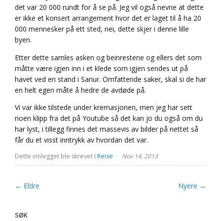
det var 20 000 rundt for å se på. Jeg vil også nevne at dette
er ikke et konsert arrangement hvor det er laget til å ha 20
000 mennesker på ett sted, nei, dette skjer i denne lille
byen.
Etter dette samles asken og beinrestene og ellers det som
måtte være igjen inn i et klede som igjen sendes ut på
havet ved en stand i Sanur. Omfattende saker, skal si de har
en helt egen måte å hedre de avdøde på.
Vi var ikke tilstede under kremasjonen, men jeg har sett
noen klipp fra det på Youtube så det kan jo du også om du
har lyst, i tillegg finnes det massevis av bilder på nettet så
får du et visst inntrykk av hvordan det var.
Dette innlegget ble skrevet i
Reise
Nov 14, 2013
← Eldre
Nyere →
SØK