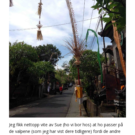
Jeg fikk nettopp vite av Sue (ho vi bor hos) at ho passer på
de valpene (som jeg har vist dere tidligere) fordi de andre